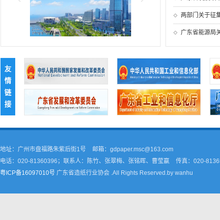
两部门关于征集2
广东省能源局关于
友
情
链
接
地址：广州市盘福路朱紫后街1号
邮箱：gdpaper.msc@163.com
电话：020-81360396；联系人：陈竹、张翠梅、张铭晖、曹莹嬴
传真：020-8136
粤ICP备16097010号
广东省造纸行业协会 .All Rights Reserved.by wanhu