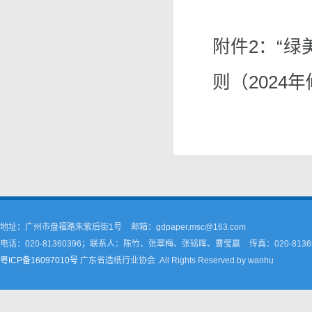
附件2：“绿
则（2024
地址：广州市盘福路朱紫后街1号
邮箱：gdpaper.msc@163.com
电话：020-81360396；联系人：陈竹、张翠梅、张铭晖、曹莹嬴
传真：020-8136
粤ICP备16097010号
广东省造纸行业协会 .All Rights Reserved.by wanhu