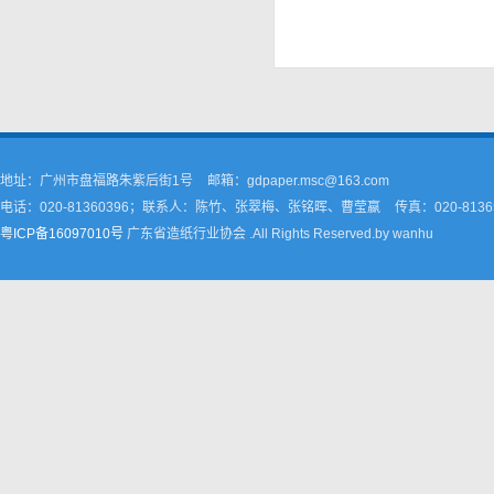
地址：广州市盘福路朱紫后街1号
邮箱：gdpaper.msc@163.com
电话：020-81360396；联系人：陈竹、张翠梅、张铭晖、曹莹嬴
传真：020-8136
粤ICP备16097010号
广东省造纸行业协会 .All Rights Reserved.by wanhu