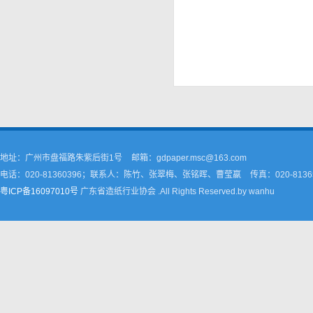
地址：广州市盘福路朱紫后街1号
邮箱：gdpaper.msc@163.com
电话：020-81360396；联系人：陈竹、张翠梅、张铭晖、曹莹嬴
传真：020-8136
粤ICP备16097010号
广东省造纸行业协会 .All Rights Reserved.by wanhu