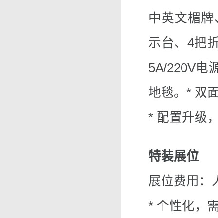
中英文楣牌
示台、4把
5A/220
地毯。* 双
* 配置升
特装展位
展位费用：人
* 个性化