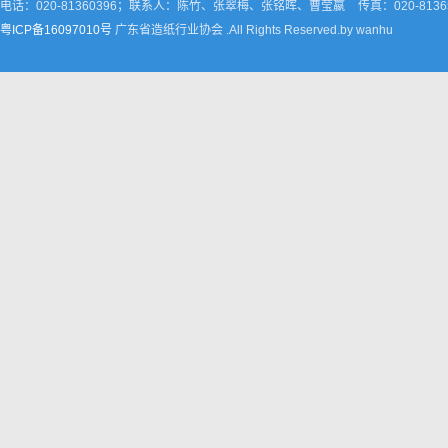
电话：020-81360396；联系人：陈竹、张翠梅、张铭晖、曹莹嬴
传真：020-8136
粤ICP备16097010号
广东省造纸行业协会 .All Rights Reserved.by wanhu