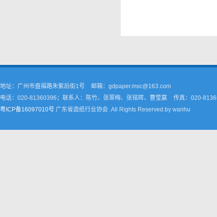
地址：广州市盘福路朱紫后街1号
邮箱：gdpaper.msc@163.com
电话：020-81360396；联系人：陈竹、张翠梅、张铭晖、曹莹嬴
传真：020-8136
粤ICP备16097010号
广东省造纸行业协会 .All Rights Reserved.by wanhu