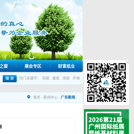
之窗
展会专区
财富纸业
热门关键字：
双碳
废纸
项目
环保
首页
-
新闻中心
-
广东新闻
惠