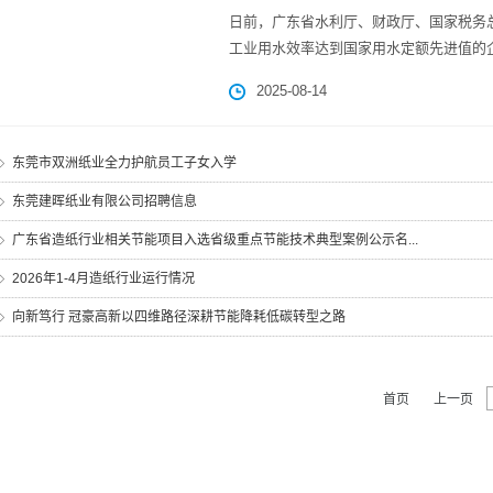
日前，广东省水利厅、财政厅、国家税务总
工业用水效率达到国家用水定额先进值的企
2025-08-14
东莞市双洲纸业全力护航员工子女入学
东莞建晖纸业有限公司招聘信息
广东省造纸行业相关节能项目入选省级重点节能技术典型案例公示名...
2026年1-4月造纸行业运行情况
向新笃行 冠豪高新以四维路径深耕节能降耗低碳转型之路
首页
上一页