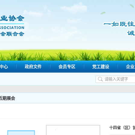
中心
政府文件
会员专区
党工建设
企业
近期展会
十四省（区）协/