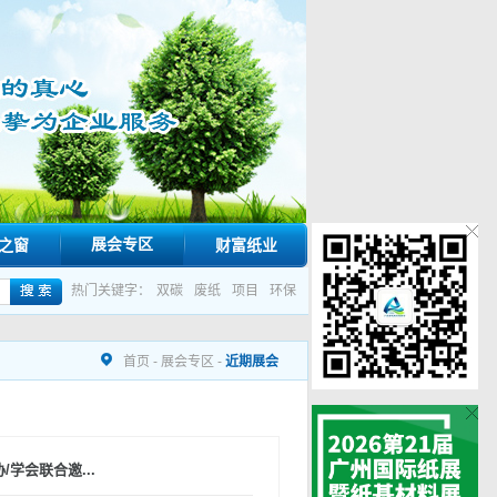
展会专区
之窗
财富纸业
热门关键字：
双碳
废纸
项目
环保
首页
-
展会专区
-
近期展会
学会联合邀...