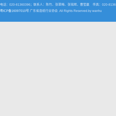
电话：020-81360396；联系人：陈竹、张翠梅、张铭晖、曹莹嬴
传真：020-8136
粤ICP备16097010号
广东省造纸行业协会 .All Rights Reserved.by wanhu