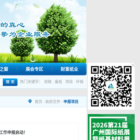
之窗
展会专区
财富纸业
热门关键字：
双碳
废纸
项目
环保
首页
-
政府文件
-
申报项目
核工作申报启动！