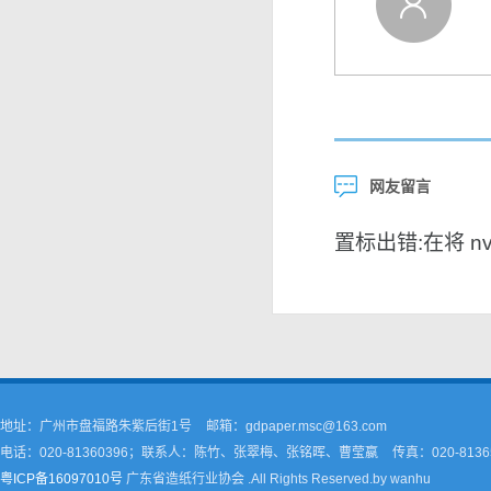
网友留言
置标出错:在将 nvar
地址：广州市盘福路朱紫后街1号
邮箱：gdpaper.msc@163.com
电话：020-81360396；联系人：陈竹、张翠梅、张铭晖、曹莹嬴
传真：020-8136
粤ICP备16097010号
广东省造纸行业协会 .All Rights Reserved.by wanhu