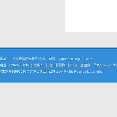
地址：广州市盘福路朱紫后街1号
邮箱：gdpaper.msc@163.com
电话：020-81360396；联系人：陈竹、张翠梅、张铭晖、曹莹嬴
传真：020-8136
粤ICP备16097010号
广东省造纸行业协会 .All Rights Reserved.by wanhu