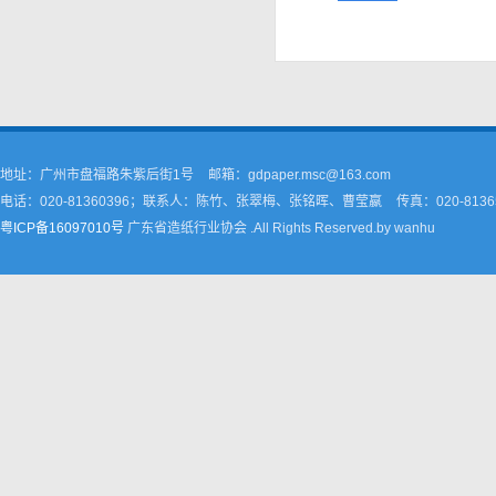
地址：广州市盘福路朱紫后街1号
邮箱：gdpaper.msc@163.com
电话：020-81360396；联系人：陈竹、张翠梅、张铭晖、曹莹嬴
传真：020-8136
粤ICP备16097010号
广东省造纸行业协会 .All Rights Reserved.by wanhu