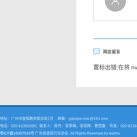
网友留言
置标出错:在将 nvar
地址：广州市盘福路朱紫后街1号
邮箱：gdpaper.msc@163.com
电话：020-81360396；联系人：陈竹、张翠梅、张铭晖、曹莹嬴
传真：020-8136
粤ICP备16097010号
广东省造纸行业协会 .All Rights Reserved.by wanhu