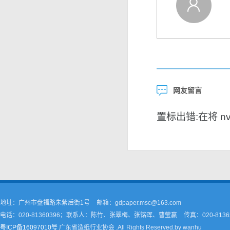
网友留言
置标出错:在将 nvar
地址：广州市盘福路朱紫后街1号
邮箱：gdpaper.msc@163.com
电话：020-81360396；联系人：陈竹、张翠梅、张铭晖、曹莹嬴
传真：020-8136
粤ICP备16097010号
广东省造纸行业协会 .All Rights Reserved.by wanhu