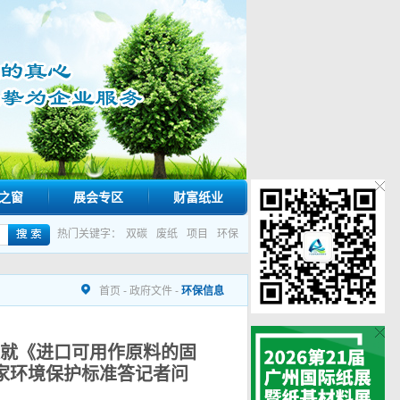
之窗
展会专区
财富纸业
热门关键字：
双碳
废纸
项目
环保
首页
-
政府文件
-
环保信息
就《进口可用作原料的固
家环境保护标准答记者问