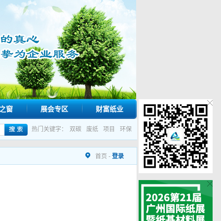
之窗
展会专区
财富纸业
热门关键字：
双碳
废纸
项目
环保
首页
-
登录