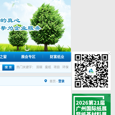
之窗
展会专区
财富纸业
热门关键字：
双碳
废纸
项目
环保
首页
-
登录