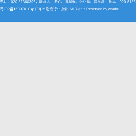
电话：020-81360396；联系人：陈竹、张翠梅、张铭晖、曹莹嬴
传真：020-8136
粤ICP备16097010号
广东省造纸行业协会 .All Rights Reserved.by wanhu