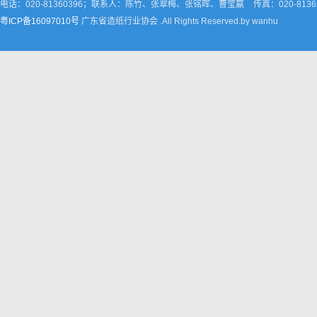
电话：020-81360396；联系人：陈竹、张翠梅、张铭晖、曹莹嬴
传真：020-8136
粤ICP备16097010号
广东省造纸行业协会 .All Rights Reserved.by wanhu