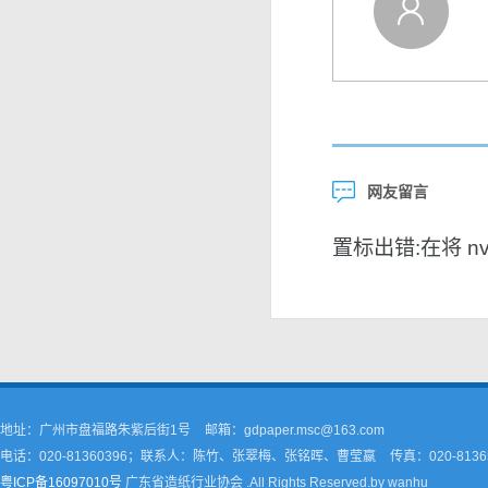
网友留言
置标出错:在将 nvar
地址：广州市盘福路朱紫后街1号
邮箱：gdpaper.msc@163.com
电话：020-81360396；联系人：陈竹、张翠梅、张铭晖、曹莹嬴
传真：020-8136
粤ICP备16097010号
广东省造纸行业协会 .All Rights Reserved.by wanhu