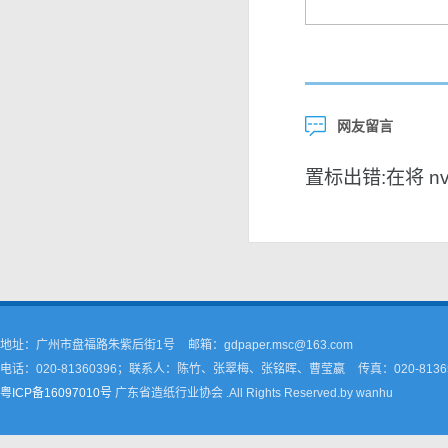
网友留言
置标出错:在将 nvar
地址：广州市盘福路朱紫后街1号
邮箱：gdpaper.msc@163.com
电话：020-81360396；联系人：陈竹、张翠梅、张铭晖、曹莹嬴
传真：020-8136
粤ICP备16097010号
广东省造纸行业协会 .All Rights Reserved.by wanhu