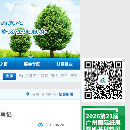
之窗
展会专区
财富纸业
热门关键字：
双碳
废纸
项目
环保
首页
-
新闻中心
-
协会新闻
事记
2019-06-20