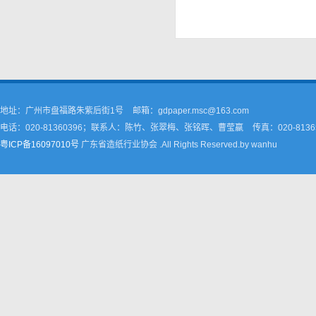
地址：广州市盘福路朱紫后街1号
邮箱：gdpaper.msc@163.com
电话：020-81360396；联系人：陈竹、张翠梅、张铭晖、曹莹嬴
传真：020-8136
粤ICP备16097010号
广东省造纸行业协会 .All Rights Reserved.by wanhu