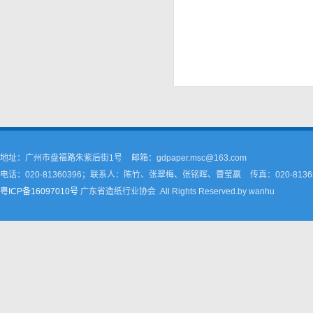
地址：广州市盘福路朱紫后街1号
邮箱：gdpaper.msc@163.com
电话：020-81360396；联系人：陈竹、张翠梅、张铭晖、曹莹嬴
传真：020-8136
粤ICP备16097010号
广东省造纸行业协会 .All Rights Reserved.by wanhu