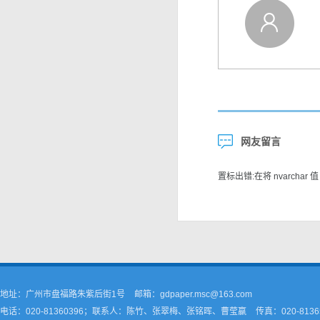
网友留言
置标出错:在将 nvarchar 值 
地址：广州市盘福路朱紫后街1号
邮箱：gdpaper.msc@163.com
电话：020-81360396；联系人：陈竹、张翠梅、张铭晖、曹莹嬴
传真：020-8136