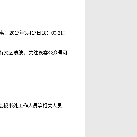
茗：
7年
月
日
：
：
201
3
17
18
00-21
有文艺表演，关注晚宴公众号可
会秘书处工作人员等相关人员