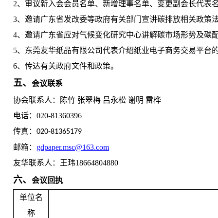
2、审议新入会会员名单、新增理事名单、变更副会长代表
3、邀请广东省发改委等政府有关部门宣讲碳排放相关政策
4、邀请广东省应对气候变化研究中心讲解碳市场形势及碳
5、东莞友华纸品有限公司代表介绍纸业电子商务交易平台
6、传达有关政府文件和政策。
五、
会议联系
协会联系人：陈竹 张翠梅 吕永松 谢明 雷桦
电话：020-81360396
传真：
020-81365179
邮箱：
gdpaper.msc@163.com
友华联系人：王玮18664804880
六、
会议回执
单位名
称