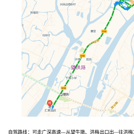
自驾路线：可走广深高速---从望牛墩、洪梅出口出
往洪梅
---