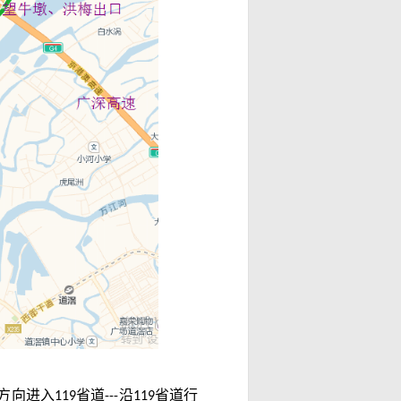
方向进入
省道
沿
省道行
119
---
119