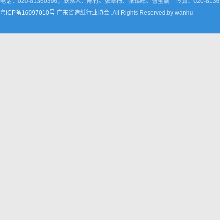
电话：020-81360396；联系人：陈竹、张翠梅、张铭晖、曹莹嬴
传真：020-8136
粤ICP备16097010号
广东省造纸行业协会 .All Rights Reserved.by wanhu