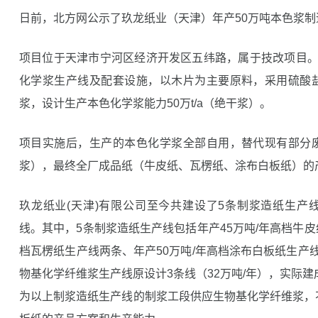
日前，北方网公示了玖龙纸业（天津）年产50万吨本色浆
项目位于天津市宁河区经济开发区五纬路，属于技改项目。
化学浆生产线及配套设施，以木片为主要原料，采用硫酸
浆，设计生产本色化学浆能力50万t/a（绝干浆）。
项目实施后，生产的本色化学浆全部自用，替代现有部分
浆），最终全厂成品纸（牛皮纸、瓦楞纸、涂布白板纸）的
玖龙纸业(天津)有限公司至今共建设了5条制浆造纸生产
线。其中，5条制浆造纸生产线包括年产45万吨/年高档牛皮
档瓦楞纸生产线两条、年产50万吨/年高档涂布白板纸生产线
物基化学纤维浆生产线原设计3条线（32万吨/年），实际建成
为以上制浆造纸生产线的制浆工段供应生物基化学纤维浆，