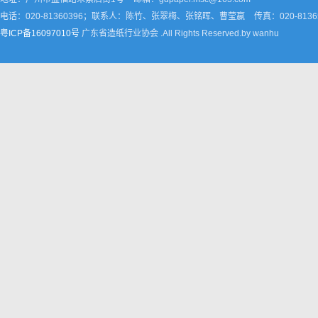
电话：020-81360396；联系人：陈竹、张翠梅、张铭晖、曹莹嬴
传真：020-8136
粤ICP备16097010号
广东省造纸行业协会 .All Rights Reserved.by wanhu