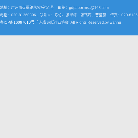
地址：广州市盘福路朱紫后街1号
邮箱：gdpaper.msc@163.com
电话：020-81360396；联系人：陈竹、张翠梅、张铭晖、曹莹嬴
传真：020-8136
粤ICP备16097010号
广东省造纸行业协会 .All Rights Reserved.by wanhu