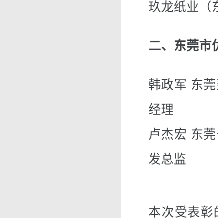
玖龙纸业（
二、东莞市
韩政军 东
经理
卢杰宏 东
发总监
本次受表彰