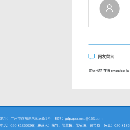
网友留言
置标出错:在将 nvarchar 值 
地址：广州市盘福路朱紫后街1号
邮箱：gdpaper.msc@163.com
电话：020-81360396；联系人：陈竹、张翠梅、张铭晖、曹莹嬴
传真：020-8136